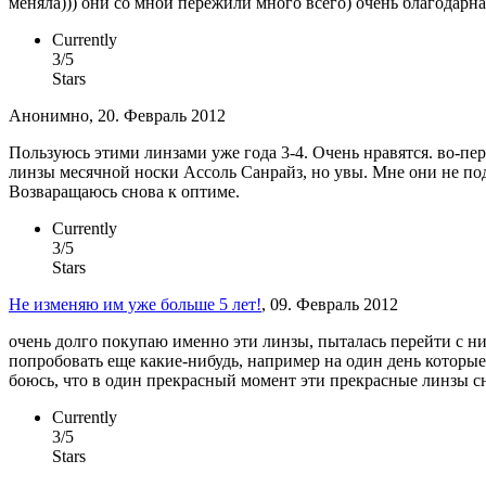
меняла))) они со мной пережили много всего) очень благодарн
Currently
3/5
Stars
Анонимно, 20. Февраль 2012
Пользуюсь этими линзами уже года 3-4. Очень нравятся. во-п
линзы месячной носки Ассоль Санрайз, но увы. Мне они не под
Возваращаюсь снова к оптиме.
Currently
3/5
Stars
Не изменяю им уже больше 5 лет!
, 09. Февраль 2012
очень долго покупаю именно эти линзы, пыталась перейти с них
попробовать еще какие-нибудь, например на один день которые
боюсь, что в один прекрасный момент эти прекрасные линзы с
Currently
3/5
Stars