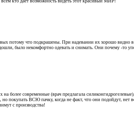
а всем кто дает возможность видеть этот красивый МИР!
ервых потому что подкрашены. При надевании их хорошо видно 
ошли, было некомфортно одевать и снимать. Они почему -то упор
 на более современные (врач предлагала силиконгидрогелевые), 
, но покупать ВСЮ пачку, когда не факт, что они подойдут, нет
нимут с производства!