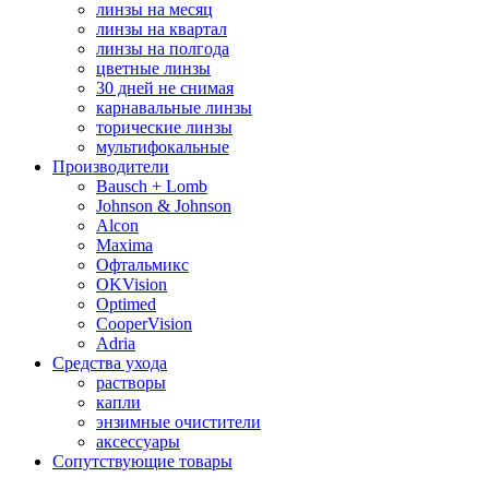
линзы на месяц
линзы на квартал
линзы на полгода
цветные линзы
30 дней не снимая
карнавальные линзы
торические линзы
мультифокальные
Производители
Bausch + Lomb
Johnson & Johnson
Alcon
Maxima
Офтальмикс
OKVision
Optimed
CooperVision
Adria
Средства ухода
растворы
капли
энзимные очистители
аксессуары
Сопутствующие товары