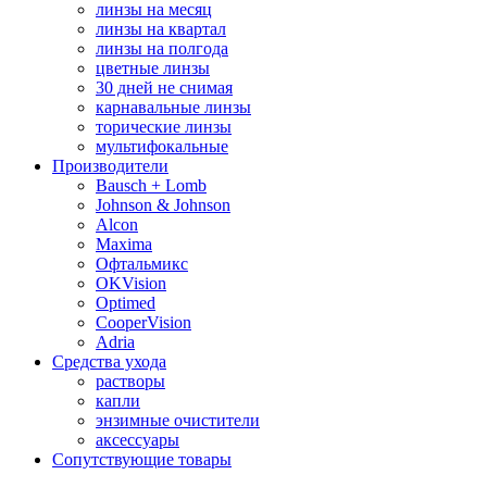
линзы на месяц
линзы на квартал
линзы на полгода
цветные линзы
30 дней не снимая
карнавальные линзы
торические линзы
мультифокальные
Производители
Bausch + Lomb
Johnson & Johnson
Alcon
Maxima
Офтальмикс
OKVision
Optimed
CooperVision
Adria
Средства ухода
растворы
капли
энзимные очистители
аксессуары
Сопутствующие товары