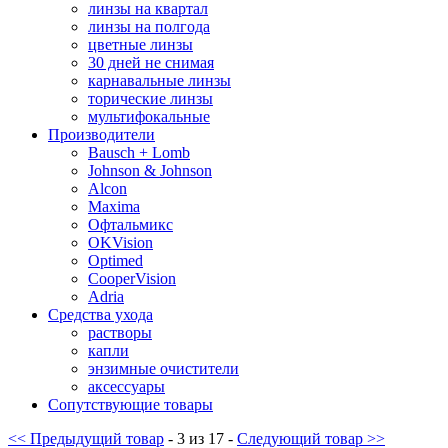
линзы на квартал
линзы на полгода
цветные линзы
30 дней не снимая
карнавальные линзы
торические линзы
мультифокальные
Производители
Bausch + Lomb
Johnson & Johnson
Alcon
Maxima
Офтальмикс
OKVision
Optimed
CooperVision
Adria
Средства ухода
растворы
капли
энзимные очистители
аксессуары
Сопутствующие товары
<< Предыдущий товар
- 3 из 17 -
Следующий товар >>