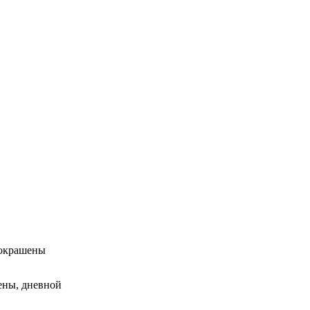
 окрашены
ены, дневной