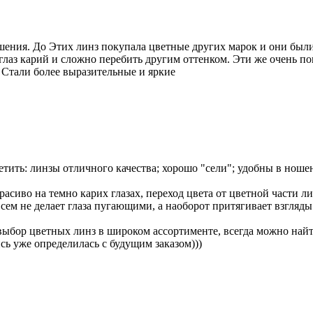
шения. До Этих линз покупала цветные других марок и они были
глаз карий и сложно перебить другим оттенком. Эти же очень пон
а Стали более выразительные и яркие
етить: линзы отличного качества; хорошо "сели"; удобны в ноше
расиво на темно карих глазах, переход цвета от цветной части лин
овсем не делает глаза пугающими, а наоборот притягивает взгля
ыбор цветных линз в широком ассортименте, всегда можно найти
сь уже определилась с будущим заказом)))