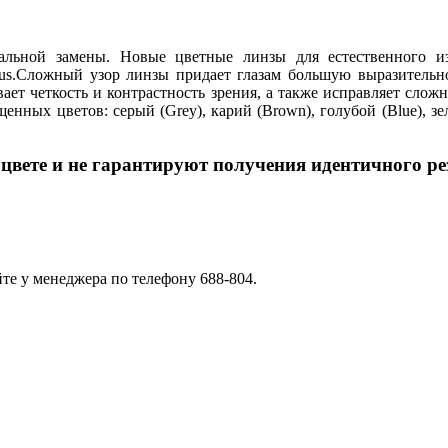
льной замены. Новые цветные линзы для естественного изм
us.Сложный узор линзы придает глазам большую выразительно
вает четкость и контрастность зрения, а также исправляет слож
щенных цветов: серый (Grey), карий (Brown),
голубой (Blue),
зе
цвете и не гарантируют получения идентичного ре
йте у менеджера по телефону 688-804.