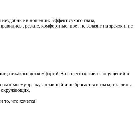
 неудобные в ношении: Эффект сухого глаза,
равились , резкие, комфортные, цвет не залазит на зрачок и не
нии; никакого дискомфорта! Это то, что касается ощущений в
зы к моему зрачку - плавный и не бросается в глаза; т.к. линза
ды окружающих.
 то, что хочется!